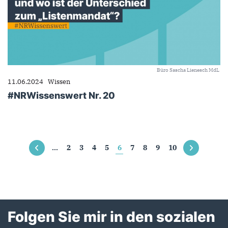
Büro Sascha Lienesch MdL
11.06.2024
Wissen
#NRWissenswert Nr. 20
Seiten
…
2
3
4
5
6
7
8
9
10
Folgen Sie mir in den sozialen