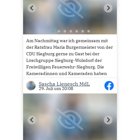
Am Nachmittag war ich gemeinsam mit
der Ratsfrau Maria Burgermeister von der
CDU Siegburg gerne zu Gast bei der
Löschgruppe Siegburg-Wolsdorf der
Freiwilligen Feuerwehr-Siegburg. Die
Kameradinnen und Kameraden haben
ein neues Konzept. Erstmals gab es ein
Sascha Lienesch MdL
schönes Familienfest auf dem Schulhof
29. Juli um 20:08
der Grundschule...
Mehr lesen
34