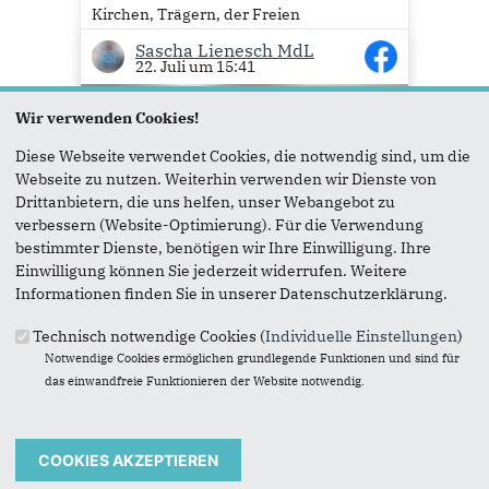
Kirchen, Trägern, der Freien
Wohlfahrtspflege und vielen Menschen
Sascha Lienesch MdL
aus der Kita-Praxis entstanden. Wir
22. Juli um 15:41
haben zugehört, Kritik ernstgenommen...
Mehr lesen
Wir verwenden Cookies!
7
Diese Webseite verwendet Cookies, die notwendig sind, um die
Webseite zu nutzen. Weiterhin verwenden wir Dienste von
Drittanbietern, die uns helfen, unser Webangebot zu
verbessern (Website-Optimierung). Für die Verwendung
bestimmter Dienste, benötigen wir Ihre Einwilligung. Ihre
Einwilligung können Sie jederzeit widerrufen. Weitere
Informationen finden Sie in unserer Datenschutzerklärung.
Heute hat NRW-Kommunalministerin Ina
Scharrenbach MdL die Förderprojekte des
Technisch notwendige Cookies (
Individuelle Einstellungen
)
Städtebauförderprogramms 2026
Notwendige Cookies ermöglichen grundlegende Funktionen und sind für
vorgestellt. Ich freue mich sehr, dass die
das einwandfreie Funktionieren der Website notwendig.
Kreisstadt Siegburg im Rahmen dieses
Programms eine Förderung in Höhe von
Sascha Lienesch MdL
20. Juli um 18:34
4,365 Millionen Euro erhält. Grundlage
hierfür ist ein entsprechender...
Mehr lesen