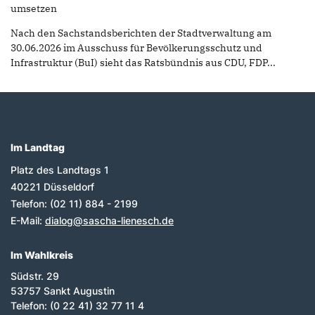
umsetzen
Nach den Sachstandsberichten der Stadtverwaltung am
30.06.2026 im Ausschuss für Bevölkerungsschutz und
Infrastruktur (BuI) sieht das Ratsbündnis aus CDU, FDP...
Im Landtag
Fußbereich
Platz des Landtags 1
40221
Düsseldorf
Telefon:
(02 11) 884 - 2199
E-Mail:
dialog@sascha-lienesch.de
Im Wahlkreis
Südstr. 29
53757 Sankt Augustin
Telefon: (0 22 41) 32 77 11 4