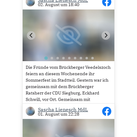
02. August um 18:40
Die Fründe vom Brückberger Veedelszoch
feiern an diesem Wochenende ihr
Sommerfest im Stadtteil. Gestern war ich
gemeinsam mit dem Brückberger
Ratsherr der CDU Siegburg, Eckhard
Schwill, vor Ort. Gemeinsam mit
Vizebürgermeisterin Dr. Susanne Haase-
Sascha Lienesch MdL
Mühlbauer haben wir dann das Fass
01. August um 22:28
angeschlagen, um...
Mehr lesen
31