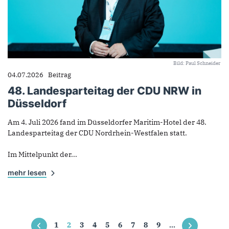
Bild: Paul Schneider
04.07.2026
Beitrag
48. Landesparteitag der CDU NRW in
Düsseldorf
Am 4. Juli 2026 fand im Düsseldorfer Maritim-Hotel der 48.
Landesparteitag der CDU Nordrhein-Westfalen statt.
Im Mittelpunkt der...
mehr lesen
Seiten
1
2
3
4
5
6
7
8
9
…