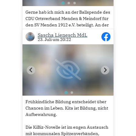
Gerne hab ich mich an der Ballspende des
CDU Ortsverband Menden & Meindorf für
den SV Menden 1912 e.V. beteiligt. An der
Übergabe konnte ich urlaubsbedingt
Sascha Lienesch MdL
leider nicht teilnehmen.
23. Juli um 20:22
Viel Spaß mit den Bällen.
10
Frühkindliche Bildung entscheidet über
Chancen im Leben. Kita ist Bildung, nicht
Aufbewahrung.
Die KiBiz-Novelle ist im engen Austausch
mit kommunalen Spitzenverbänden,