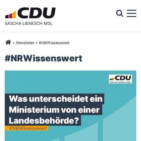
Togg
SASCHA LIENESCH MDL
Suchformular
Suche
Sie sind hier
»
Newsletter
»
#NRWissenswert
#NRWissenswert