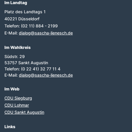
Im Landtag
Fußbereich
Platz des Landtags 1
40221
Düsseldorf
Telefon:
(02 11) 884 - 2199
E-Mail:
dialog@sascha-lienesch.de
Im Wahlkreis
Südstr. 29
53757 Sankt Augustin
Telefon: (0 22 41) 32 77 11 4
E-Mail:
dialog@sascha-lienesch.de
Im Web
CDU Siegburg
CDU Lohmar
CDU Sankt Augustin
Links