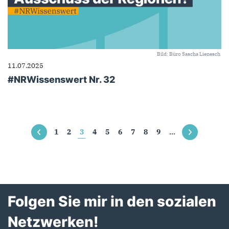
Bild: Büro Sascha Lienesch
11.07.2025
#NRWissenswert Nr. 32
Seiten
1
2
3
4
5
6
7
8
9
…
Folgen Sie mir in den sozialen
Netzwerken!