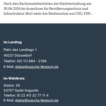
Nach den Sachstandsberichten der Stadtverwaltung am
30.06.2026 im Ausschuss für Bevölkerungsschutz und
Infrastruktur (BuI) sieht das Ratsbündnis aus CDU, FDP...
Im Landtag
Fußbereich
Platz des Landtags 1
40221
Düsseldorf
Telefon:
(02 11) 884 - 2199
E-Mail:
dialog@sascha-lienesch.de
Im Wahlkreis
Südstr. 29
53757 Sankt Augustin
Telefon: (0 22 41) 32 77 11 4
E-Mail:
dialog@sascha-lienesch.de