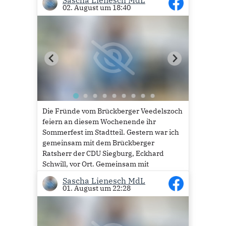
02. August um 18:40
Die Fründe vom Brückberger Veedelszoch
feiern an diesem Wochenende ihr
Sommerfest im Stadtteil. Gestern war ich
gemeinsam mit dem Brückberger
Ratsherr der CDU Siegburg, Eckhard
Schwill, vor Ort. Gemeinsam mit
Vizebürgermeisterin Dr. Susanne Haase-
Sascha Lienesch MdL
Mühlbauer haben wir dann das Fass
01. August um 22:28
angeschlagen, um...
Mehr lesen
32