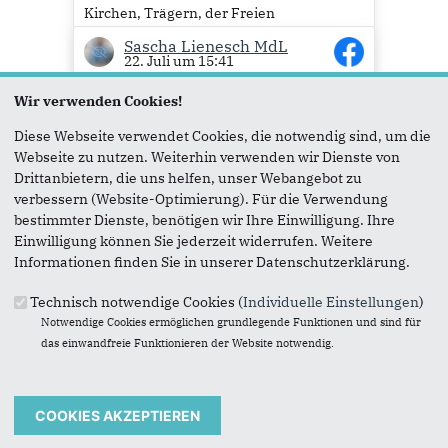
Kirchen, Trägern, der Freien
Wohlfahrtspflege und vielen Menschen
Sascha Lienesch MdL
aus der Kita-Praxis entstanden. Wir
22. Juli um 15:41
haben zugehört, Kritik ernstgenommen...
Mehr lesen
Wir verwenden Cookies!
7
Diese Webseite verwendet Cookies, die notwendig sind, um die
Webseite zu nutzen. Weiterhin verwenden wir Dienste von
Drittanbietern, die uns helfen, unser Webangebot zu
verbessern (Website-Optimierung). Für die Verwendung
bestimmter Dienste, benötigen wir Ihre Einwilligung. Ihre
Einwilligung können Sie jederzeit widerrufen. Weitere
Informationen finden Sie in unserer Datenschutzerklärung.
Heute hat NRW-Kommunalministerin Ina
Scharrenbach MdL die Förderprojekte des
Technisch notwendige Cookies (
Individuelle Einstellungen
)
Städtebauförderprogramms 2026
Notwendige Cookies ermöglichen grundlegende Funktionen und sind für
vorgestellt. Ich freue mich sehr, dass die
das einwandfreie Funktionieren der Website notwendig.
Kreisstadt Siegburg im Rahmen dieses
Programms eine Förderung in Höhe von
Sascha Lienesch MdL
20. Juli um 18:34
4,365 Millionen Euro erhält. Grundlage
hierfür ist ein entsprechender...
Mehr lesen