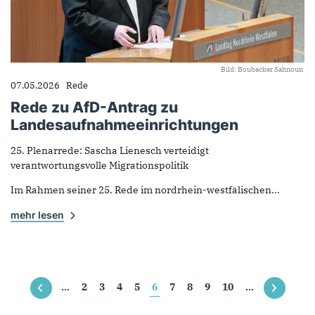
Bild: Boubacker Sahnoun
07.05.2026
Rede
Rede zu AfD-Antrag zu
Landesaufnahmeeinrichtungen
25. Plenarrede: Sascha Lienesch verteidigt
verantwortungsvolle Migrationspolitik
Im Rahmen seiner 25. Rede im nordrhein-westfälischen...
mehr lesen
Seiten
…
2
3
4
5
6
7
8
9
10
…