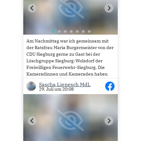
Am Nachmittag war ich gemeinsam mit
der Ratsfrau Maria Burgermeister von der
CDU Siegburg gerne zu Gast bei der
Löschgruppe Siegburg-Wolsdorf der
Freiwilligen Feuerwehr-Siegburg. Die
Kameradinnen und Kameraden haben
ein neues Konzept. Erstmals gab es ein
Sascha Lienesch MdL
schönes Familienfest auf dem Schulhof
29. Juli um 20:08
der Grundschule...
Mehr lesen
35