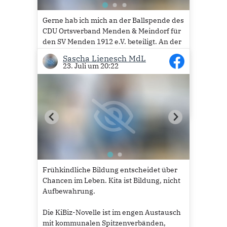
Gerne hab ich mich an der Ballspende des
CDU Ortsverband Menden & Meindorf für
den SV Menden 1912 e.V. beteiligt. An der
Übergabe konnte ich urlaubsbedingt
Sascha Lienesch MdL
leider nicht teilnehmen.
23. Juli um 20:22
Viel Spaß mit den Bällen.
10
Frühkindliche Bildung entscheidet über
Chancen im Leben. Kita ist Bildung, nicht
Aufbewahrung.
Die KiBiz-Novelle ist im engen Austausch
mit kommunalen Spitzenverbänden,