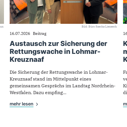
oun
Bild: Büro Sascha Lienesch
16.07.2026
Beitrag
1
Austausch zur Sicherung der
K
Rettungswache in Lohmar-
m
Kreuznaaf
K
Die Sicherung der Rettungswache in Lohmar-
F
Kreuznaaf stand im Mittelpunkt eines
v
gemeinsamen Gesprächs im Landtag Nordrhein-
K
Westfalen. Dazu empfing...
d
mehr lesen
m