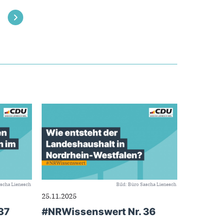
ascha Lienesch
Bild: Büro Sascha Lienesch
25.11.2025
37
#NRWissenswert Nr. 36