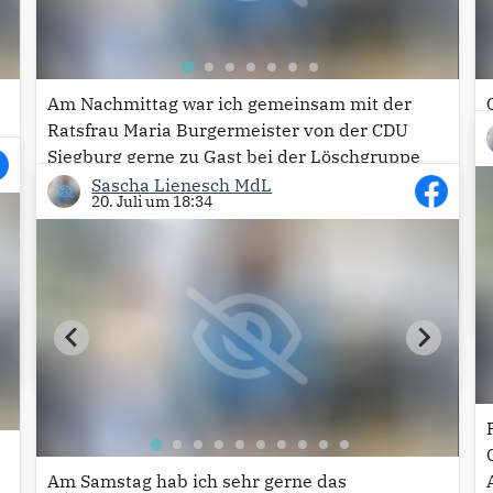
Am Nachmittag war ich gemeinsam mit der
Ratsfrau Maria Burgermeister von der CDU
Siegburg gerne zu Gast bei der Löschgruppe
Siegburg-Wolsdorf der Freiwilligen Feuerwehr-
Sascha Lienesch MdL
20. Juli um 18:34
Siegburg. Die Kameradinnen und Kameraden
haben ein neues Konzept. Erstmals gab es ein
schönes Familienfest auf dem Schulhof der
Grundschule...
Mehr lesen
34
Am Samstag hab ich sehr gerne das