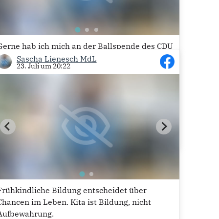
Gerne hab ich mich an der Ballspende des CDU
Ortsverband Menden & Meindorf für den SV
Sascha Lienesch MdL
23. Juli um 20:22
Menden 1912 e.V. beteiligt. An der Übergabe
konnte ich urlaubsbedingt leider nicht
teilnehmen.
Viel Spaß mit den Bällen.
10
Frühkindliche Bildung entscheidet über
Chancen im Leben. Kita ist Bildung, nicht
Aufbewahrung.