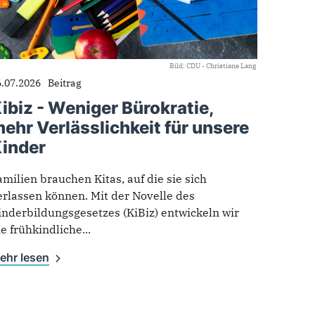
Bild: CDU - Christiane Lang
6.07.2026
Beitrag
ibiz - Weniger Bürokratie,
ehr Verlässlichkeit für unsere
inder
amilien brauchen Kitas, auf die sie sich
erlassen können. Mit der Novelle des
inderbildungsgesetzes (KiBiz) entwickeln wir
ie frühkindliche...
ehr lesen