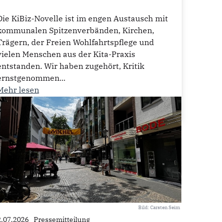
Die KiBiz-Novelle ist im engen Austausch mit
kommunalen Spitzenverbänden, Kirchen,
Trägern, der Freien Wohlfahrtspflege und
vielen Menschen aus der Kita-Praxis
entstanden. Wir haben zugehört, Kritik
ernstgenommen...
Mehr lesen
7
Bild: Carsten Seim
2.07.2026
Pressemitteilung