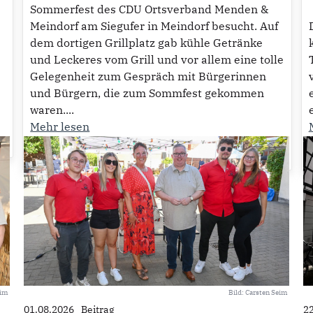
Sommerfest des CDU Ortsverband Menden &
Meindorf am Siegufer in Meindorf besucht. Auf
dem dortigen Grillplatz gab kühle Getränke
MEHR LADEN
und Leckeres vom Grill und vor allem eine tolle
Gelegenheit zum Gespräch mit Bürgerinnen
und Bürgern, die zum Sommfest gekommen
waren....
Mehr lesen
27
eim
Bild: Carsten Seim
01.08.2026
Beitrag
2