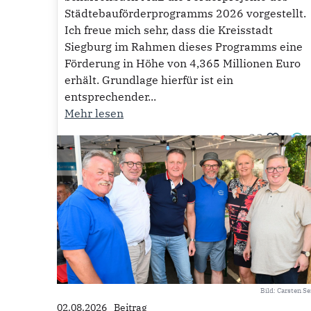
Städtebauförderprogramms 2026 vorgestellt.
Ich freue mich sehr, dass die Kreisstadt
Siegburg im Rahmen dieses Programms eine
Förderung in Höhe von 4,365 Millionen Euro
erhält. Grundlage hierfür ist ein
entsprechender...
Meldungen
Mehr lesen
22
Seiten
Bild: Carsten S
02.08.2026
Beitrag