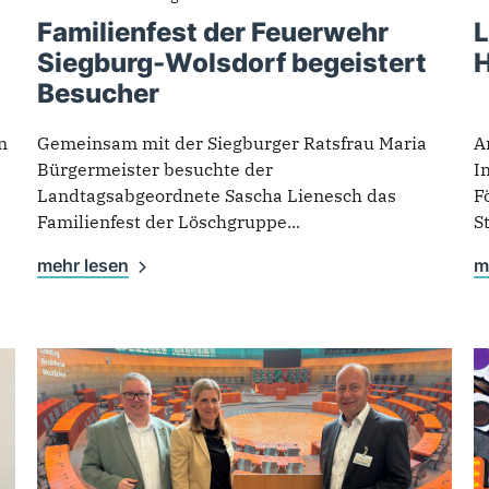
Familienfest der Feuerwehr
L
Siegburg-Wolsdorf begeistert
H
Besucher
n
Gemeinsam mit der Siegburger Ratsfrau Maria
A
Bürgermeister besuchte der
I
Landtagsabgeordnete Sascha Lienesch das
F
Familienfest der Löschgruppe...
S
mehr lesen
m