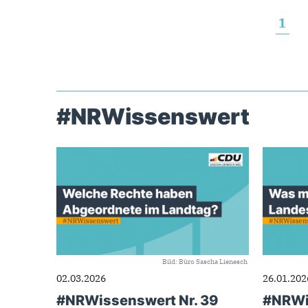
1
#NRWissenswert
Seiten
Bild: Büro Sascha Lienesch
02.03.2026
26.01.202
#NRWissenswert Nr. 39
#NRWi