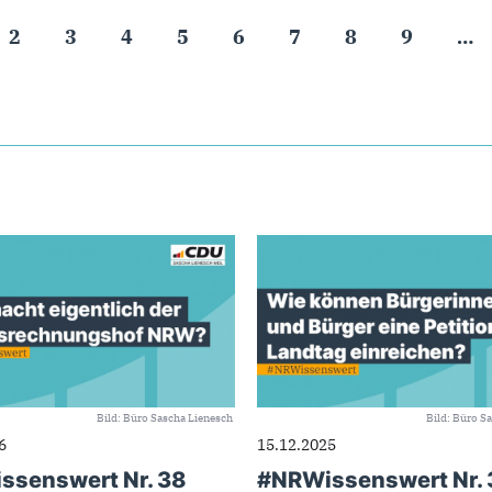
2
3
4
5
6
7
8
9
…
Bild: Büro Sascha Lienesch
Bild: Büro S
6
15.12.2025
ssenswert Nr. 38
#NRWissenswert Nr. 