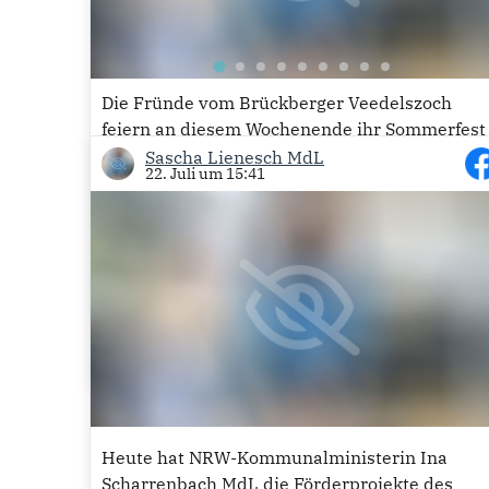
Die Fründe vom Brückberger Veedelszoch
feiern an diesem Wochenende ihr Sommerfest
im Stadtteil. Gestern war ich gemeinsam mit
Sascha Lienesch MdL
22. Juli um 15:41
dem Brückberger Ratsherr der CDU Siegburg,
Eckhard Schwill, vor Ort. Gemeinsam mit
Vizebürgermeisterin Dr. Susanne Haase-
Mühlbauer haben wir dann das Fass
angeschlagen, um...
Mehr lesen
31
Heute hat NRW-Kommunalministerin Ina
Scharrenbach MdL die Förderprojekte des